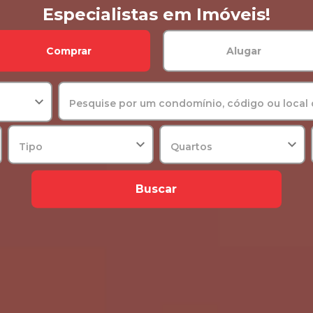
Especialistas em Imóveis!
Comprar
Alugar
Pesquise por um condomínio, código ou local 
Tipo
Quartos
Buscar