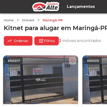
Lançamentos
Home
Imóveis
Maringá-PR
Kitnet
para alugar
em
Maringá-P
2
imóveis encontrados
Ordenar
Filtros
KN0017
KN0015