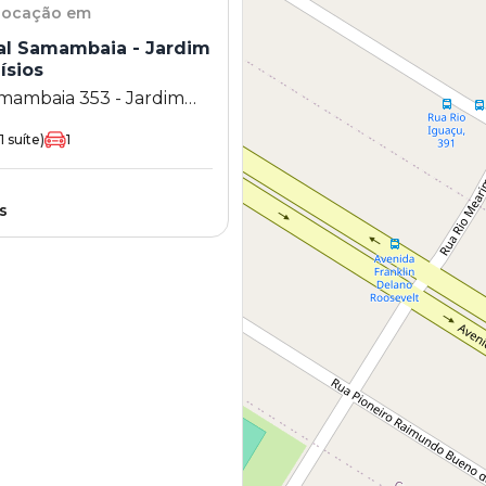
 locação em
al Samambaia - Jardim
ísios
mambaia 353 - Jardim
ios - Maringá - PR
1 suíte)
1
s