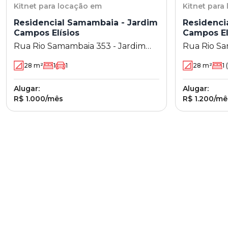
Kitnet
para locação em
Kitnet
para
Residencial Samambaia - Jardim
Residenci
Campos Elísios
Campos El
Rua Rio Samambaia 353 - Jardim
Rua Rio Sa
Campos Elísios - Maringá - PR
Campos Elís
28
m²
1
1
28
m²
1
(
Alugar:
Alugar:
R$ 1.000/mês
R$ 1.200/mê