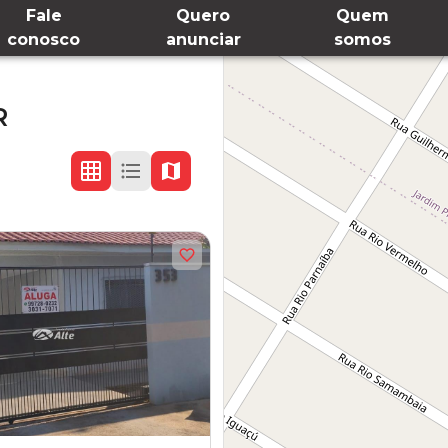
Fale
Quero
Quem
conosco
anunciar
somos
R