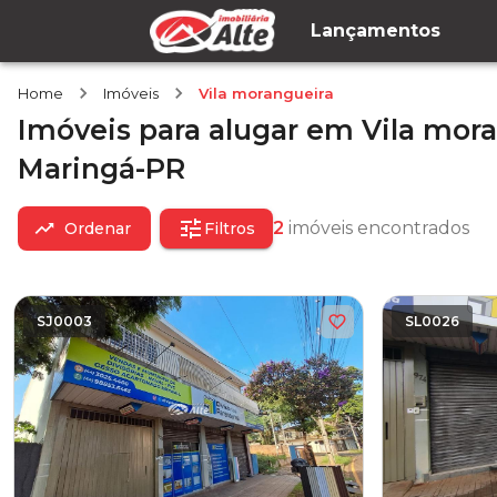
Lançamentos
Home
Imóveis
Vila morangueira
Imóveis
para alugar
em
Vila mora
Maringá-PR
2
imóveis encontrados
Ordenar
Filtros
SJ0003
SL0026