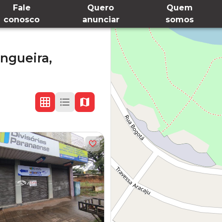
Fale
Quero
Quem
conosco
anunciar
somos
ngueira,