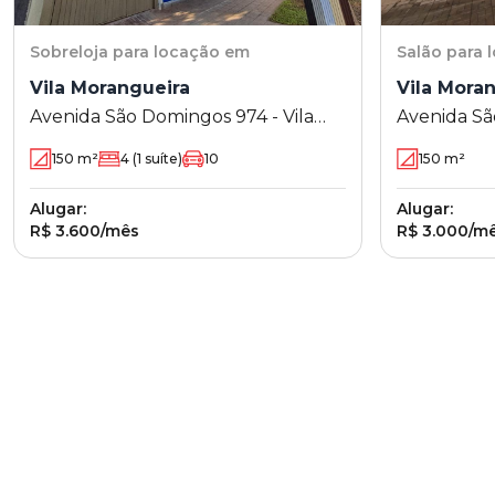
Sobreloja
para locação em
Salão
para 
Vila Morangueira
Vila Mora
Avenida São Domingos 974 - Vila
Avenida Sã
Morangueira - Maringá - PR
Morangueir
150
m²
4
(1 suíte)
10
150
m²
Alugar:
Alugar:
R$ 3.600/mês
R$ 3.000/m