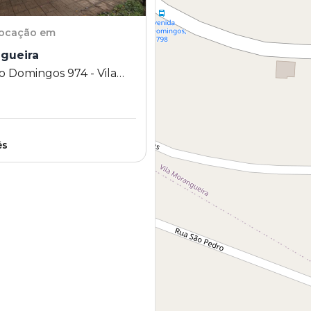
locação em
ngueira
o Domingos 974 - Vila
a - Maringá - PR
ês