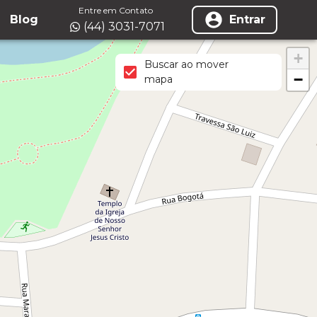
Entre em Contato
Blog
Entrar
(44) 3031-7071
+
Buscar ao mover
−
mapa