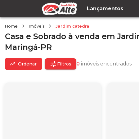
Lançamentos
Home
Imóveis
Jardim catedral
Casa e Sobrado
à venda
em
Jardi
Maringá-PR
0
imóveis encontrados
Ordenar
Filtros