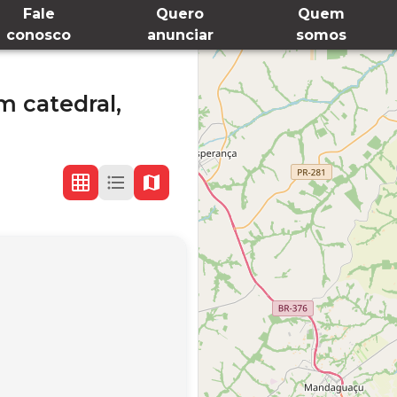
Fale
Quero
Quem
conosco
anunciar
somos
m catedral,