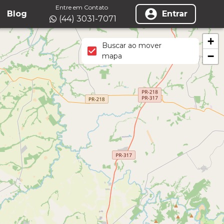
Entre em Contato
Blog
Entrar
(44) 3031-7071
+
Buscar ao mover
−
mapa