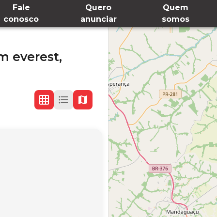
Fale
Quero
Quem
conosco
anunciar
somos
m everest,