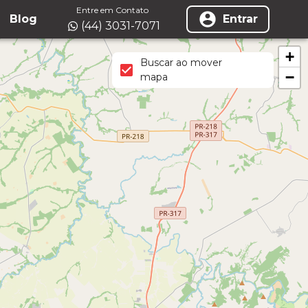
Entre em Contato
Blog
Entrar
(44) 3031-7071
+
Buscar ao mover
−
mapa