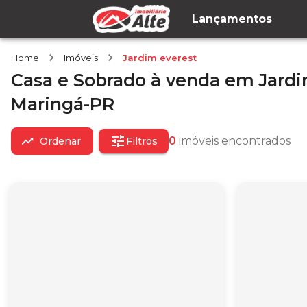
Lançamentos
Home
Imóveis
Jardim everest
Casa e Sobrado
à venda
em
Jardi
Maringá-PR
0
imóveis encontrados
Ordenar
Filtros