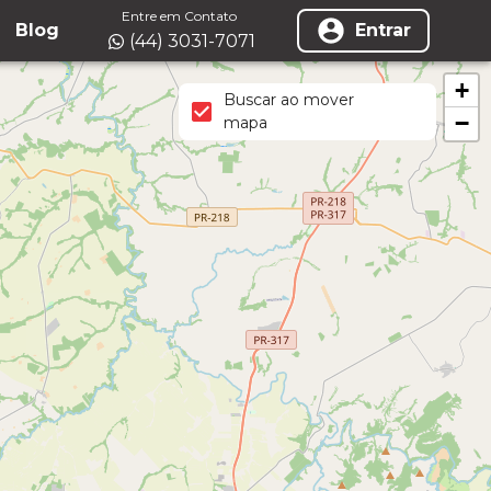
Entre em Contato
Blog
Entrar
(44) 3031-7071
+
Buscar ao mover
−
mapa