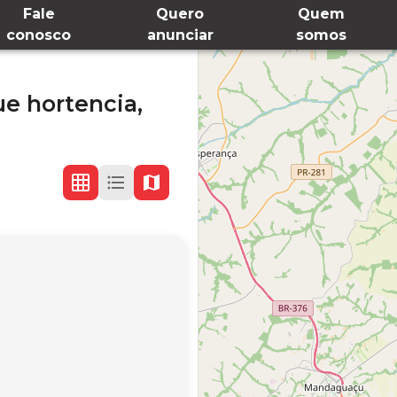
Fale
Quero
Quem
conosco
anunciar
somos
e hortencia,