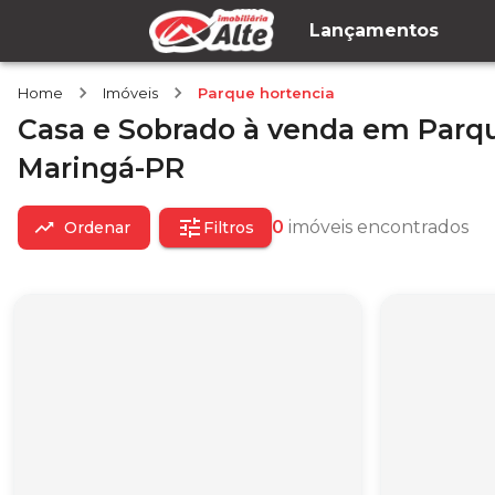
Lançamentos
Home
Imóveis
Parque hortencia
Casa e Sobrado
à venda
em
Parqu
Maringá-PR
0
imóveis encontrados
Ordenar
Filtros