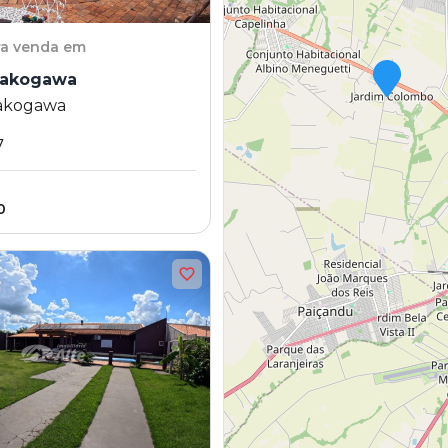
ra venda em
Kakogawa
akogawa
7
0