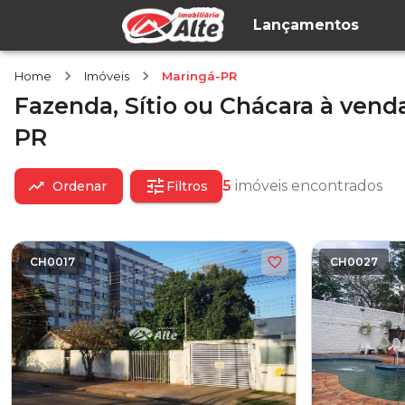
Lançamentos
Home
Imóveis
Maringá-PR
Fazenda, Sítio ou Chácara
à vend
PR
5
imóveis encontrados
Ordenar
Filtros
CH0017
CH0027