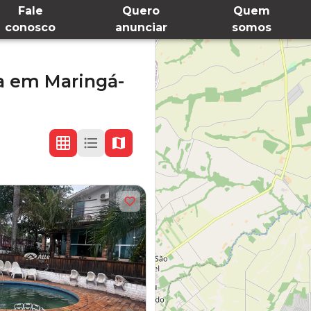
Fale
Quero
Quem
conosco
anunciar
somos
a
em
Maringá-