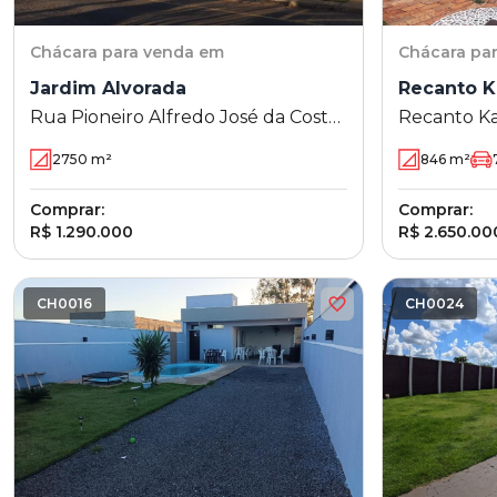
Chácara
para venda em
Chácara
pa
Jardim Alvorada
Recanto 
Rua Pioneiro Alfredo José da Costa
Recanto K
142 - Jardim Alvorada - Maringá - PR
2750
m²
846
m²
Comprar:
Comprar:
R$ 1.290.000
R$ 2.650.00
CH0016
CH0024