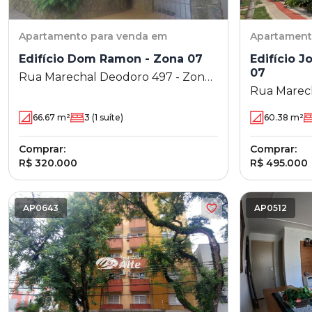
Apartamento
para venda em
Apartamen
Edifício Dom Ramon - Zona 07
Edifício J
07
Rua Marechal Deodoro 497 - Zona
Rua Marech
07 - Maringá - PR
- Zona 07 -
66.67
m²
3
(1 suíte)
60.38
m²
Comprar:
Comprar:
R$ 320.000
R$ 495.000
AP0643
AP0512