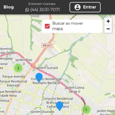
Entre em Contato
Blog
Entrar
(44) 3031-7071
+
Buscar ao mover
−
mapa
3
2