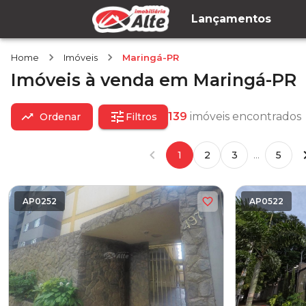
Lançamentos
Home
Imóveis
Maringá-PR
Imóveis
à venda
em
Maringá-PR
139
imóveis encontrados
Ordenar
Filtros
1
2
3
...
5
AP0252
AP0522