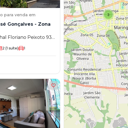
3
to
para venda em
osé Gonçalves - Zona
al Floriano Peixoto 938
 Maringá - PR
2
(1 suíte)
1