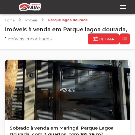
Parque lagoa dourada
Home
Imóveis
Imóveis
à venda
em
Parque lagoa dourada,
1
imóveis encontrados
FILTRAR
Sobrado à venda em Maringá, Parque Lagoa
Dourada, com 3 quartos, com 165.78 m²