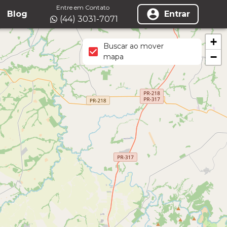
Entre em Contato
Blog
Entrar
(44) 3031-7071
+
Buscar ao mover
−
mapa