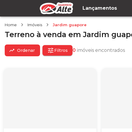
Lançamentos
Home
Imóveis
Jardim guapore
Terreno
à venda
em
Jardim guap
0
imóveis encontrados
Ordenar
Filtros