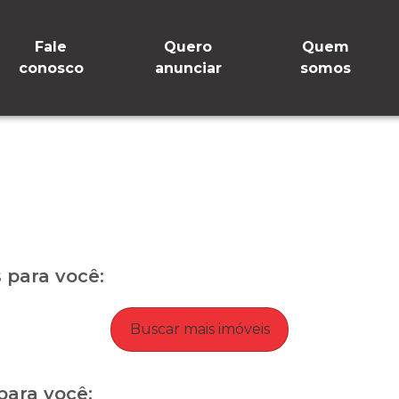
Fale
Quero
Quem
conosco
anunciar
somos
para você:
Buscar mais imóveis
para você: